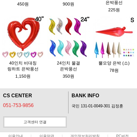
은박풍선
450원
900원
225원
40인치 비대칭
24인치 물결
뿔모양 은박 (소)
링하트 은박풍선
은박풍선
78원
1,150원
350원
CS CENTER
BANK INFO
051-753-9856
국민 131-01-0049-301 김정훈
고객센터 연결
이용안내
이용약관
개인정보처리방침
PC버전