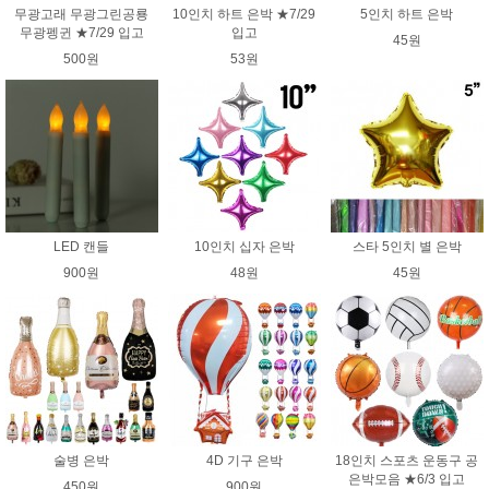
무광고래 무광그린공룡
10인치 하트 은박 ★7/29
5인치 하트 은박
무광펭귄 ★7/29 입고
입고
45원
500원
53원
LED 캔들
10인치 십자 은박
스타 5인치 별 은박
900원
48원
45원
술병 은박
4D 기구 은박
18인치 스포츠 운동구 공
은박모음 ★6/3 입고
450원
900원