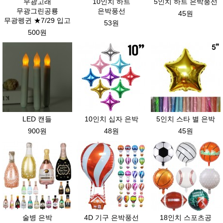
무광고래
10인치 하트
5인치 하트 은박풍선
무광그린공룡
은박풍선
45원
무광펭귄 ★7/29 입고
53원
500원
LED 캔들
10인치 십자 은박
5인치 스타 별 은박
900원
48원
45원
술병 은박
4D 기구 은박풍선
18인치 스포츠공