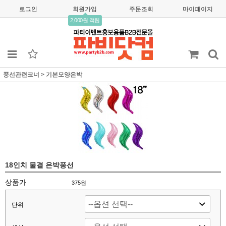
로그인
회원가입
주문조회
마이페이지
2,000원 적립
풍선관련코너
>
기본모양은박
18인치 물결 은박풍선
상품가
375
원
단위