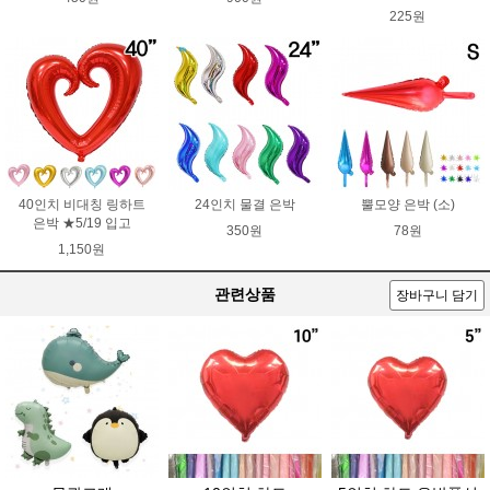
225원
40인치 비대칭 링하트
24인치 물결 은박
뿔모양 은박 (소)
은박 ★5/19 입고
350원
78원
1,150원
관련상품
장바구니 담기