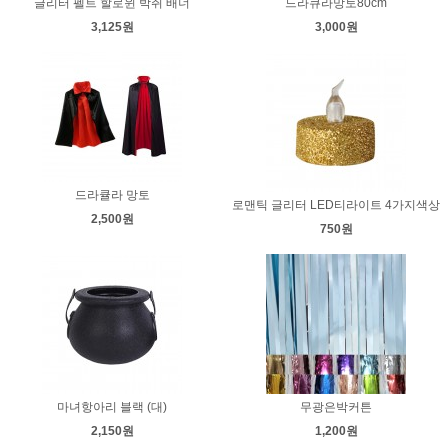
글리터 펠트 할로윈 박쥐 배너
드라큐라망토80cm
3,125원
3,000원
드라큘라 망토
로맨틱 글리터 LED티라이트 4가지색상
2,500원
750원
마녀항아리 블랙 (대)
무광은박커튼
2,150원
1,200원