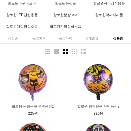
할로윈바구니코너
할로윈풍선들
할로윈파티장식용품
할로윈LED관련용품
할로윈분장코너
할로윈악세사리들
할로윈대형장식소품
할로윈기타장식소품
최신순
낮은가격
높은가격
판매순위
상품명
할로윈 원형문구 은박풍선1
할로윈 원형문구 은박풍선2
225원
225원