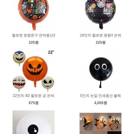
할로윈 원형문구 은박풍선3
18인치 할로윈 원형4 은박
225원
225원
22인치 4D 할로윈 공 은박
5인치 눈알 인쇄풍선 블랙
675원
4,000원