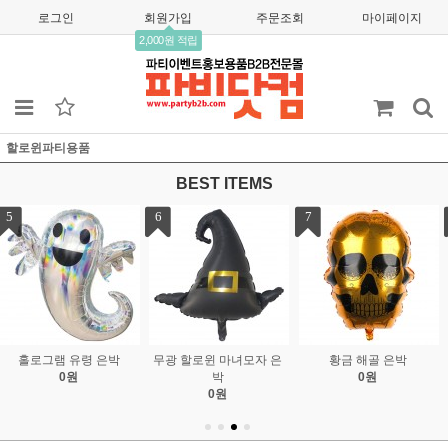
로그인
회원가입
주문조회
마이페이지
2,000원 적립
할로윈파티용품
BEST ITEMS
7
8
9
황금 해골 은박
22인치 4D 할로윈 공 은
무광 양면 핑크호박 스텐
0원
박
딩 은박
675원
0원