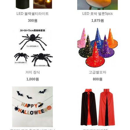
LED 블랙쉘티라이트
LED 호박 벌룬5pcs
300원
1,875원
거미 장식
고급별모자
1,000원
800원