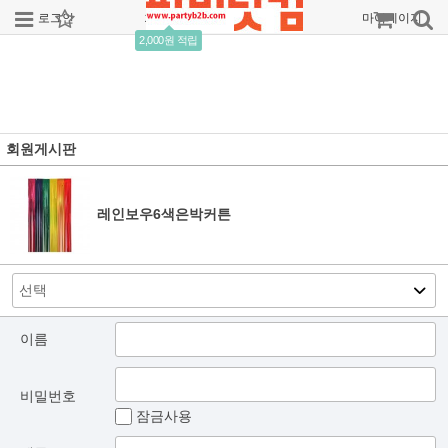
로그인
회원가입
주문조회
마이페이지
2,000원 적립
회원게시판
레인보우6색은박커튼
이름
비밀번호
잠금사용