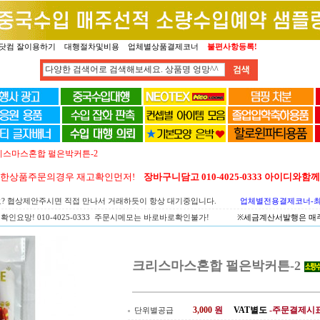
닷컴 잘이용하기
대행절차및비용
업체별상품결제코너
불편사항등록!
리스마스혼합 펄은박커튼-2
양한상품주문의경우 재고확인먼저!
장바구니담고 010-4025-0333 아이디와
요? 협상제안주시면 직접 만나서 거래하듯이 항상 대기중입니다.
업체별전용결제코너-최고
확인요망! 010-4025-0333 주문시메모는 바로바로확인불가!
※세금계산서발행은 매주 
크리스마스혼합 펄은박커튼-2
3,000
원
VAT별도
-주문결제시
단위별공급