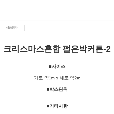
크리스마스혼합 펄은박커튼-2
■사이즈
가로 약1m x 세로 약2m
■박스단위
■기타사항