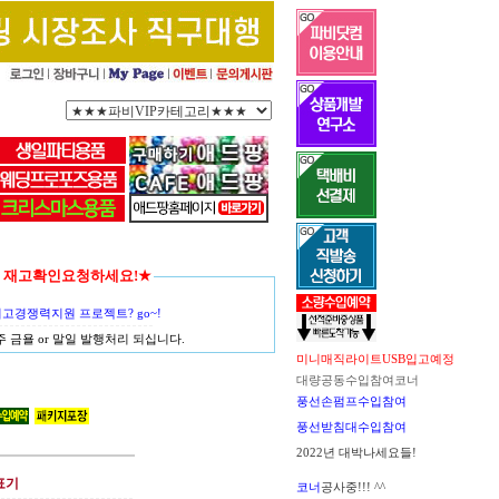
함께 재고확인요청하세요!★
경쟁력지원 프로젝트? go~!
금욜 or 말일 발행처리 되십니다.
미니매직라이트USB입고예정
대량공동수입참여코너
풍선손펌프수입참여
풍선받침대수입참여
2022년 대박나세요들!
표기
코너
공사중!!! ^^