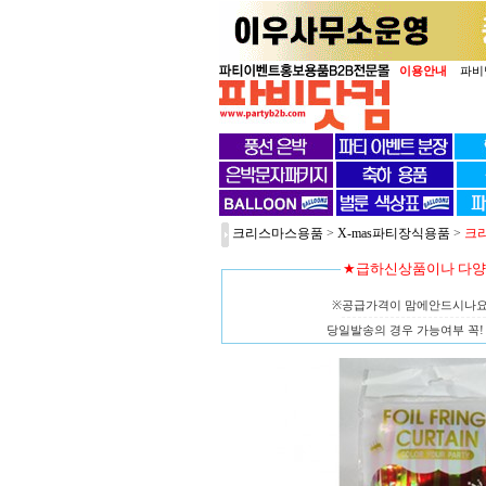
이용안내
파비
크리스마스용품
>
X-mas파티장식용품
>
크
★급하신상품이나 다
※공급가격이 맘에안드시나
당일발송의 경우 가능여부 꼭! 