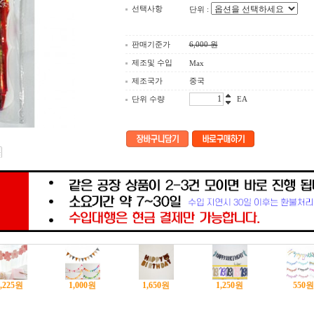
선택사항
단위 :
판매기준가
6,000
원
제조및 수입
Max
제조국가
중국
단위 수량
EA
,225
원
1,000
원
1,650
원
1,250
원
550
원