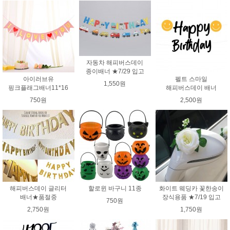
자동차 해피버스데이
종이배너 ★7/29 입고
아이러브유
펠트 스마일
1,550원
핑크플래그배너11*16
해피버스데이 배너
750원
2,500원
해피버스데이 글리터
할로윈 바구니 11종
화이트 웨딩카 꽃한송이
배너★품절중
장식용품 ★7/19 입고
750원
2,750원
1,750원