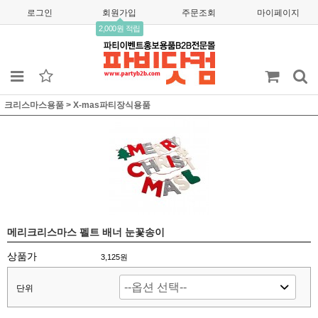
로그인
회원가입
주문조회
마이페이지
2,000원 적립
크리스마스용품
>
X-mas파티장식용품
메리크리스마스 펠트 배너 눈꽃송이
상품가
3,125
원
단위