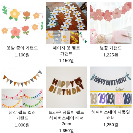
꽃밭 종이 가랜드
데이지 꽃 펠트
벚꽃 가랜드
가랜드
1,100원
1,225원
1,150원
해피버스데이 나뭇잎
삼각 펠트 컬러
브라운 곰돌이 펠트
배너
가랜드
해피버스데이 배너
2mm
1,250원
1,000원
1,650원