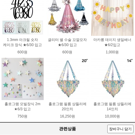
1.3mm 아크릴 숫자
글리터 별 수술 꼬깔모자
마카롱 데이지 생일배너
케이크 장식 ★6/30 입고
★6/30 입고
★6/2입고
600원
600원
1,000원
홀로그램 모빌장식 2m
홀로그램 필름 샹들리에
홀로그램 필름 샹들리에
★6/3 입고
20인치
14인치
750원
16,250원
10,000원
관련상품
장바구니 담기